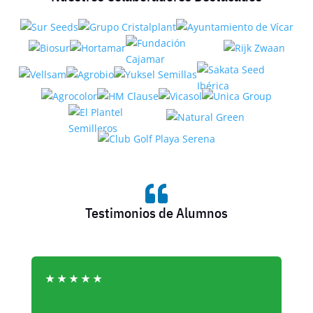

Testimonios de Alumnos
★
★
★
★
★