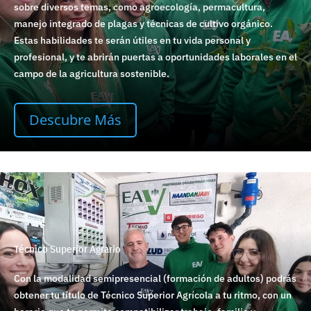
sobre diversos temas, como agroecología, permacultura,
manejo integrado de plagas y técnicas de cultivo orgánico.
Estas habilidades te serán útiles en tu vida personal y
profesional, y te abrirán puertas a oportunidades laborales en el
campo de la agricultura sostenible.
Descubre Más
Técnico Superior Agrario
Con la modalidad semipresencial (formación de adultos) podrás
obtener tu título de Técnico Superior Agrícola a tu ritmo, con un