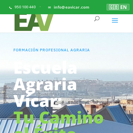
🇬🇧 EN
950 100 440
info@eavicar.com
FORMACIÓN PROFESIONAL AGRARIA
Escuela
Agraria
Vícar:
Tu Camino