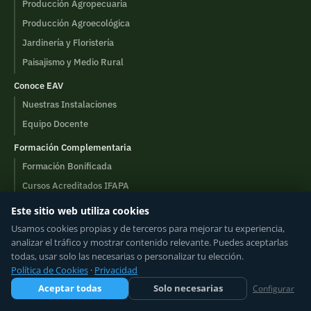
Producción Agropecuaria
Producción Agroecológica
Jardinería y Floristería
Paisajismo y Medio Rural
Conoce EAV
Nuestras Instalaciones
Equipo Docente
Formación Complementaria
Formación Bonificada
Cursos Acreditados IFAPA
Cursos a Medida
Este sitio web utiliza cookies
Contacto
Usamos cookies propias y de terceros para mejorar tu experiencia,
analizar el tráfico y mostrar contenido relevante. Puedes aceptarlas
todas, usar solo las necesarias o personalizar tu elección.
Política de Cookies
·
Privacidad
POLÍTICAS DEL SITIO
Aceptar todas
Solo necesarias
Configurar
Aviso Legal