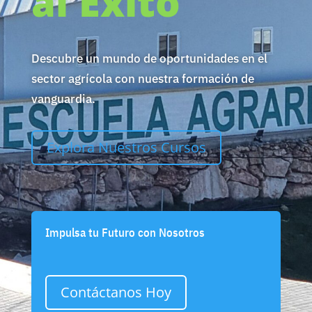
al Éxito
Descubre un mundo de oportunidades en el
sector agrícola con nuestra formación de
vanguardia.
Explora Nuestros Cursos
Impulsa tu Futuro con Nosotros
Contáctanos Hoy